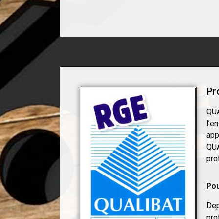
Pr
QUA
l’e
app
QUA
pro
Pou
Dep
pro