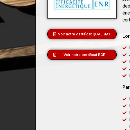
dep
éne
cer
Voir notre certificat QUALIBAT
Lor
Voir notre certificat RGE
Par